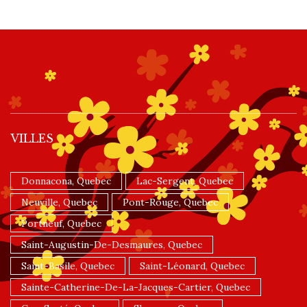
VILLES
Donnacona, Quebec
Lac-Sergent, Quebec
Neuville, Quebec
Pont-Rouge, Quebec
Portneuf, Quebec
Saint-Augustin-De-Desmaures, Quebec
Saint-Basile, Quebec
Saint-Léonard, Quebec
Sainte-Catherine-De-La-Jacques-Cartier, Quebec