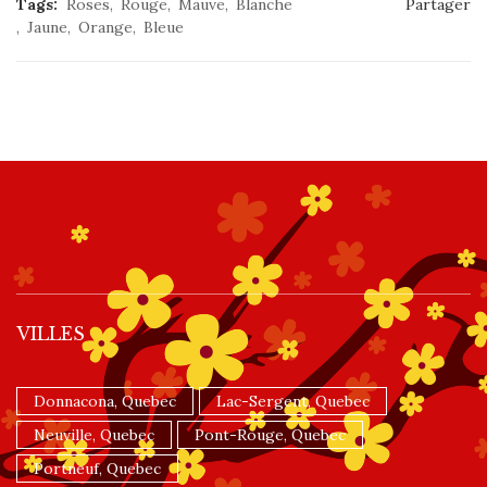
Tags:
Roses
Rouge
Mauve
Blanche
Partager
Jaune
Orange
Bleue
VILLES
Donnacona, Quebec
Lac-Sergent, Quebec
Neuville, Quebec
Pont-Rouge, Quebec
Portneuf, Quebec